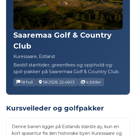
Saaremaa Golf & Country
Club
Kuressaare, Estland
Bestill starttider, greenfees og opphold-og-
spill-pakker på Saaremaa Golf & Country Club.
18 hull
58.2528, 22.4603
4 bilder
Kursveileder og golfpakker
Denne banen ligger på Estlands største øy, kun en
kort spasertur fra den historiske byen Kuressaare og