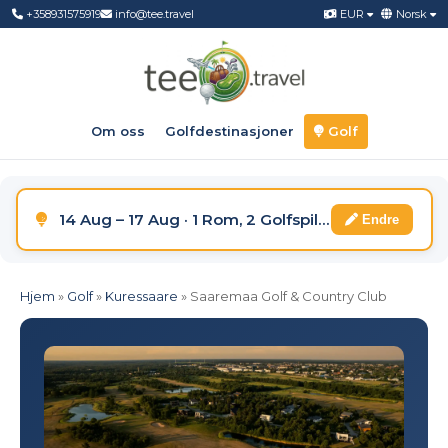
+358931575919
info@tee.travel
EUR
Norsk
Om oss
Golfdestinasjoner
Golf
14 Aug – 17 Aug · 1 Rom, 2 Golfspillere
Endre
Hjem
»
Golf
»
Kuressaare
»
Saaremaa Golf & Country Club