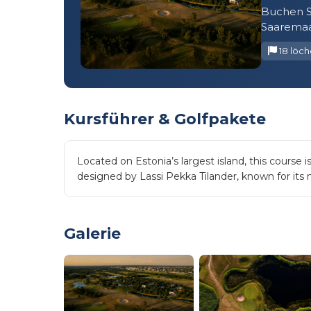
Buchen S
Saaremaa
18 löch
Kursführer & Golfpakete
Located on Estonia’s largest island, this course 
designed by Lassi Pekka Tilander, known for its 
Galerie