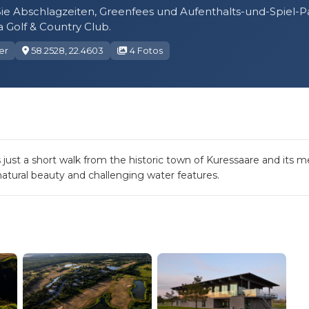
ie Abschlagzeiten, Greenfees und Aufenthalts-und-Spiel-
 Golf & Country Club.
er
58.2528, 22.4603
4 Fotos
is just a short walk from the historic town of Kuressaare and its
natural beauty and challenging water features.