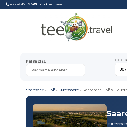
+358931575919
info@tee.travel
CHEC
REISEZIEL
Startseite
»
Golf
»
Kuressaare
»
Saaremaa Golf & Countr
Saar
Kuressaare