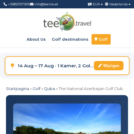
+358931575919
info@tee.travel
EUR
Nederlands
About Us
Golf destinations
Golf
14 Aug – 17 Aug · 1 Kamer, 2 Golfers
Wijzigen
Startpagina
»
Golf
»
Quba
»
The National Azerbaijan Golf Club