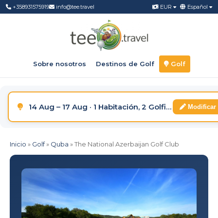
+358931575919
info@tee.travel
EUR
Español
Sobre nosotros
Destinos de Golf
Golf
14 Aug – 17 Aug · 1 Habitación, 2 Golfistas
Modificar
Inicio
»
Golf
»
Quba
»
The National Azerbaijan Golf Club