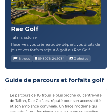
Rae Golf
Tallinn, Estonie
Réservez vos créneaux de départ, vos droits de
jeu et vos forfaits séjour & golf au Rae Golf.
18 trous
59.3078, 24.9734
3 photos
Guide de parcours et forfaits golf
Le parcours de 18 trous le plus proche du centre-ville
de Tallinn, Rae Golf, est réputé pour son accessibilité
et son ambiance conviviale. Un tracé moderne qui
s’adapte à tous les niveaux de jeu, avec un practice