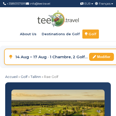
+358931575919
info@tee.travel
EUR
Français
About Us
Destinations de Golf
Golf
14 Aug – 17 Aug · 1 Chambre, 2 Golfeurs
Modifier
Accueil
»
Golf
»
Tallinn
»
Rae Golf