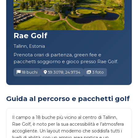
Rae Golf
Tallinn, Estonia
Prenota orari di partenza, green fee e
pacchetti soggiorno e gioco presso Rae Golf.
18 buchi
59.3078, 24.9734
3 foto
Guida al percorso e pacchetti golf
Il campo a 18 buche più vicino al centro di Tallinn,
Rae Golf, è noto per la sua accessibilità e l’atmosfera
accogliente. Un layout moderno che soddisfa tutti i
livelli di abilità, con un ampio area pratica e un