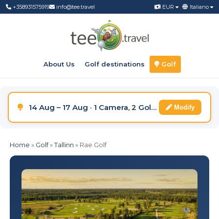
+358931575919
info@tee.travel
EUR
Italiano
About Us
Golf destinations
Golf
14 Aug – 17 Aug · 1 Camera, 2 Golfisti
Modify
Home
»
Golf
»
Tallinn
»
Rae Golf