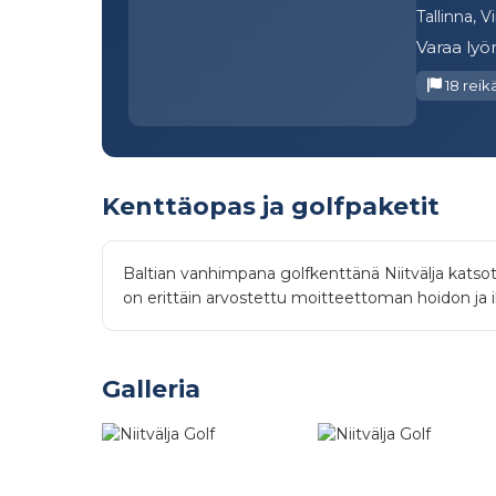
Tallinna, V
Varaa lyön
18 reik
Kenttäopas ja golfpaketit
Baltian vanhimpana golfkenttänä Niitvälja katsot
on erittäin arvostettu moitteettoman hoidon ja iko
Galleria