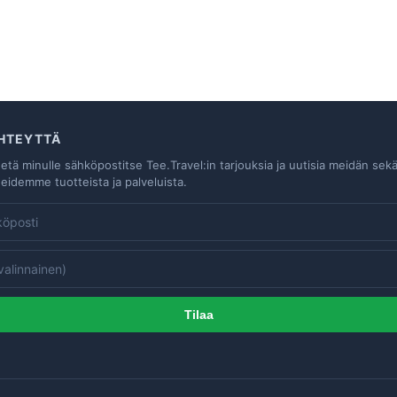
YHTEYTTÄ
hetä minulle sähköpostitse Tee.Travel:in tarjouksia ja uutisia meidän sek
idemme tuotteista ja palveluista.
Tilaa