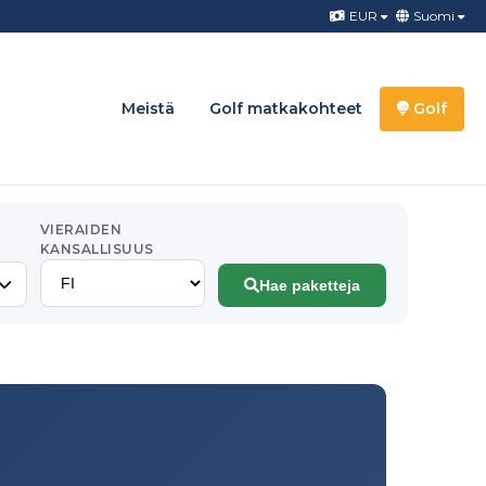
EUR
Suomi
Meistä
Golf matkakohteet
Golf
VIERAIDEN
KANSALLISUUS
Hae paketteja