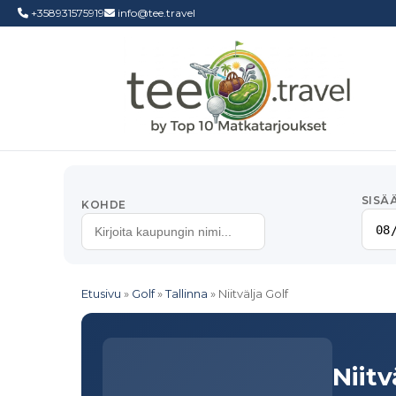
+358931575919
info@tee.travel
SISÄ
KOHDE
Etusivu
»
Golf
»
Tallinna
»
Niitvälja Golf
Niitv