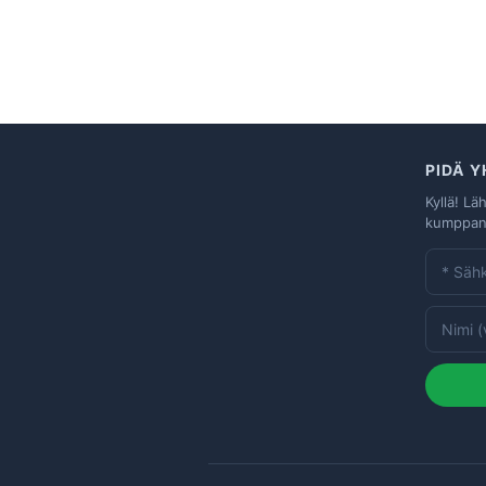
PIDÄ 
Kyllä! Lä
kumppane