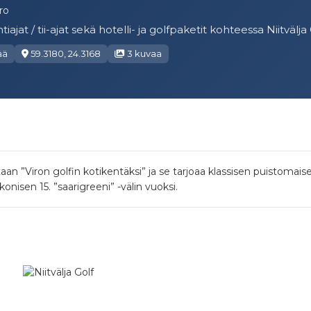
iro
tiajat / tii-ajat sekä hotelli- ja golfpaketit kohteessa Niitvälja 
ää
59.3180, 24.3168
3 kuvaa
aan ”Viron golfin kotikentäksi” ja se tarjoaa klassisen puistomai
nisen 15. ”saarigreeni” -välin vuoksi.