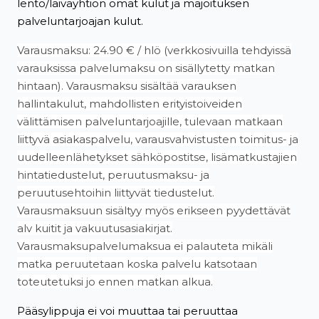
lento/laivayhtiön omat kulut ja majoituksen
palveluntarjoajan kulut.
Varausmaksu: 24.90 € / hlö (verkkosivuilla tehdyissä
varauksissa palvelumaksu on sisällytetty matkan
hintaan). Varausmaksu sisältää varauksen
hallintakulut, mahdollisten erityistoiveiden
välittämisen palveluntarjoajille, tulevaan matkaan
liittyvä asiakaspalvelu, varausvahvistusten toimitus- ja
uudelleenlähetykset sähköpostitse, lisämatkustajien
hintatiedustelut, peruutusmaksu- ja
peruutusehtoihin liittyvät tiedustelut.
Varausmaksuun sisältyy myös erikseen pyydettävät
alv kuitit ja vakuutusasiakirjat.
Varausmaksupalvelumaksua ei palauteta mikäli
matka peruutetaan koska palvelu katsotaan
toteutetuksi jo ennen matkan alkua.
Pääsylippuja ei voi muuttaa tai peruuttaa