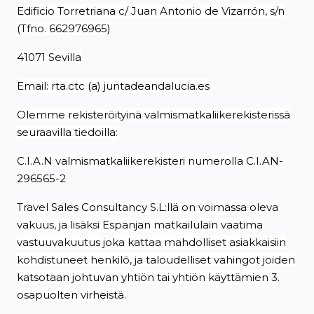
Edificio Torretriana c/ Juan Antonio de Vizarrón, s/n
(Tfno. 662976965)
41071 Sevilla
Email: rta.ctc (a) juntadeandalucia.es
Olemme rekisteröityinä valmismatkaliikerekisterissä
seuraavilla tiedoilla:
C.I.A.N valmismatkaliikerekisteri numerolla
C.I.AN-
296565-2
Travel Sales Consultancy S.L:llä on voimassa oleva
vakuus, ja lisäksi Espanjan matkailulain vaatima
vastuuvakuutus joka kattaa mahdolliset asiakkaisiin
kohdistuneet henkilö, ja taloudelliset vahingot joiden
katsotaan johtuvan yhtiön tai yhtiön käyttämien 3.
osapuolten virheistä.