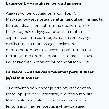
Lauseke 2 – Varauksen peruuttaminen
Asiakas voi peruuttaa, jos ja kun Top 10
Matkatarjoukset nostaa varatun tarjouksen hintaa, tai
kun asiakkaalla on kohtuullisia epäilyjä Top 10
Matkatarjoukset kyvystä toteuttaa matka
sopimuksen mukaan, tai jos asiakas on estynyt
osallistumasta matkustajaa koskevan,
odottamattoman tai vakavan tapahtuman takia.
Peruutuksista on joka tapauksessa maksettava
Lausekkeessa 3 määritellyt mahdolliset kulut
Lauseke 3 – Asiakkaan tekemät peruutukset
ja/tai muutokset
1. Lentoyhtiöiden ehdot ja edellytykset eivät salli
lentolippujen peruuttamista, ellei toisin mainita.
Mikäli kuluttaja haluaa peruuttaa tai vaihtaa
lentonsa, on hänen otettava yhteyttä asiaan