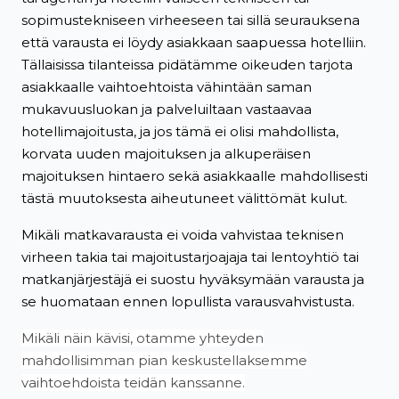
sopimustekniseen virheeseen tai sillä seurauksena
että varausta ei löydy asiakkaan saapuessa hotelliin.
Tällaisissa tilanteissa pidätämme oikeuden tarjota
asiakkaalle vaihtoehtoista vähintään saman
mukavuusluokan ja palveluiltaan vastaavaa
hotellimajoitusta, ja jos tämä ei olisi mahdollista,
korvata uuden majoituksen ja alkuperäisen
majoituksen hintaero sekä asiakkaalle mahdollisesti
tästä muutoksesta aiheutuneet välittömät kulut.
Mikäli matkavarausta ei voida vahvistaa teknisen
virheen takia tai majoitustarjoajaja tai lentoyhtiö tai
matkanjärjestäjä ei suostu hyväksymään varausta ja
se huomataan ennen lopullista varausvahvistusta.
Mikäli näin kävisi, otamme yhteyden
mahdollisimman pian keskustellaksemme
vaihtoehdoista teidän kanssanne.