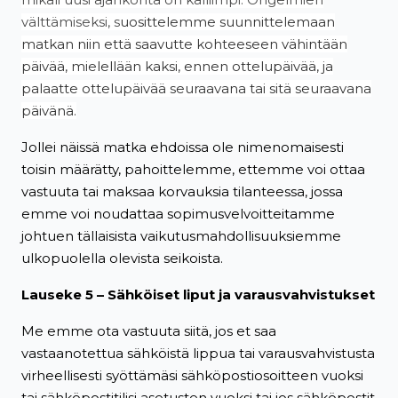
välttämiseksi, s
uosittelemme suunnittelemaan
matkan niin että saavutte kohteeseen vähintään
päivää, mielellään kaksi, ennen ottelupäivää, ja
palaatte ottelupäivää seuraavana tai sitä seuraavana
päivänä.
Jollei näissä matka ehdoissa ole nimenomaisesti
toisin määrätty, pahoittelemme, ettemme voi ottaa
vastuuta tai maksaa korvauksia tilanteessa, jossa
emme voi noudattaa sopimusvelvoitteitamme
johtuen tällaisista vaikutusmahdollisuuksiemme
ulkopuolella olevista seikoista.
Lauseke 5 – Sähköiset liput ja varausvahvistukset
Me emme ota vastuuta siitä, jos et saa
vastaanotettua sähköistä lippua tai varausvahvistusta
virheellisesti syöttämäsi sähköpostiosoitteen vuoksi
tai sähköpostitilisi asetusten vuoksi tai jos sähköpostit