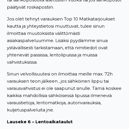
päätyvät roskapostiin.
Jos olet tehnyt varauksen Top 10 Matkatarjoukset
kautta ja yhteystietosi muuttuvat, tulee sinun
ilmoittaa muutoksista välittömästi
asiakaspalveluumme. Lisäksi pyydämme sinua
ystävällisesti tarkistamaan, että nimitiedot ovat
yhtenevät passissa, lentolipuissa ja muissa
vahvistuksissa.
Sinun velvollisuutesi on ilmoittaa meille max. 72h
varauksen teon jälkeen , jos sähköinen lippu tai
varausvahvistus ei ole saapunut sinulle. Tämä koskee
kaikkia mahdollisia sähköisessä lipussa ilmeneviä
varaustietoja, lentomatkoja, autonvarauksia,
kuljetuspalveluita jne.
Lauseke 6 – Lentoaikataulut