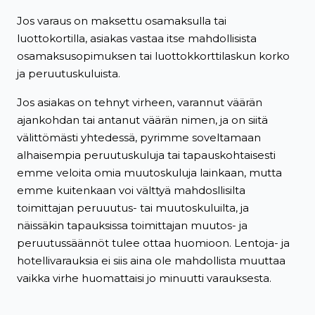
Jos varaus on maksettu osamaksulla tai
luottokortilla, asiakas vastaa itse mahdollisista
osamaksusopimuksen tai luottokkorttilaskun korko
ja peruutuskuluista.
Jos asiakas on tehnyt virheen, varannut väärän
ajankohdan tai antanut väärän nimen, ja on siitä
välittömästi yhtedessä, pyrimme soveltamaan
alhaisempia peruutuskuluja tai tapauskohtaisesti
emme veloita omia muutoskuluja lainkaan, mutta
emme kuitenkaan voi välttyä mahdosllisilta
toimittajan peruuutus- tai muutoskuluilta, ja
näissäkin tapauksissa toimittajan muutos- ja
peruutussäännöt tulee ottaa huomioon. Lentoja- ja
hotellivarauksia ei siis aina ole mahdollista muuttaa
vaikka virhe huomattaisi jo minuutti varauksesta.