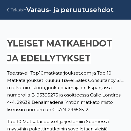
Varaus- ja peruutusehdot
Takaisin
YLEISET MATKAEHDOT
JA EDELLYTYKSET
Tee.travel, Top10matkatarjoukset.com ja Top 10
Matkatarjoukset kuuluu Travel Sales Consultancy S.L.
matkatoimistoon, jonka päämaja on Espanjassa
numerolla B-93395275 ja osoitteessa Calle Londres
4-4, 29639 Benalmadena. Yhtiön matkatoimisto
lisenssin numero on C.I.AN-296565-2.
Top 10 Matkatarjoukset järjestämiin Suomessa
myytyihin pakettimatkoihin sovelletaan yleisiä