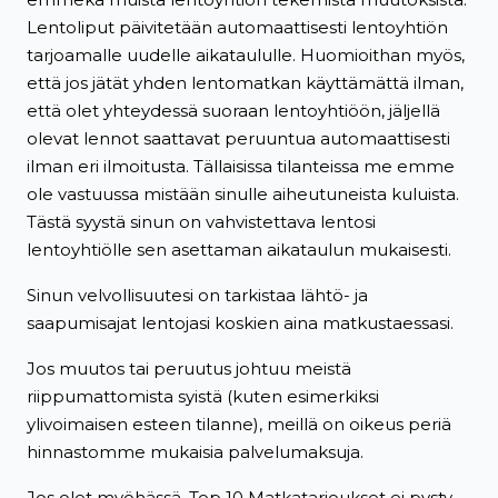
Lentoliput päivitetään automaattisesti lentoyhtiön
tarjoamalle uudelle aikataululle. Huomioithan myös,
että jos jätät yhden lentomatkan käyttämättä ilman,
että olet yhteydessä suoraan lentoyhtiöön, jäljellä
olevat lennot saattavat peruuntua automaattisesti
ilman eri ilmoitusta. Tällaisissa tilanteissa me emme
ole vastuussa mistään sinulle aiheutuneista kuluista.
Tästä syystä sinun on vahvistettava lentosi
lentoyhtiölle sen asettaman aikataulun mukaisesti.
Sinun velvollisuutesi on tarkistaa lähtö- ja
saapumisajat lentojasi koskien aina matkustaessasi.
Jos muutos tai peruutus johtuu meistä
riippumattomista syistä (kuten esimerkiksi
ylivoimaisen esteen tilanne), meillä on oikeus periä
hinnastomme mukaisia palvelumaksuja.
Jos olet myöhässä, Top 10 Matkatarjoukset ei pysty