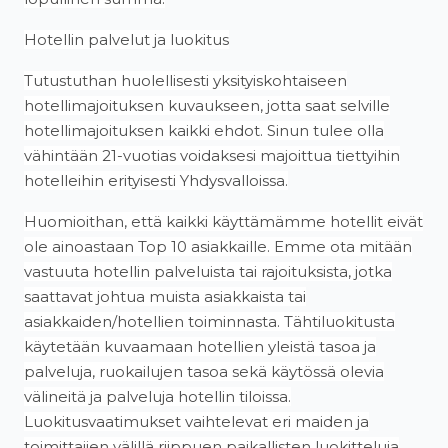
Hotellin palvelut ja luokitus
Tutustuthan huolellisesti yksityiskohtaiseen
hotellimajoituksen kuvaukseen, jotta saat selville
hotellimajoituksen kaikki ehdot. Sinun tulee olla
vähintään 21-vuotias voidaksesi majoittua tiettyihin
hotelleihin erityisesti Yhdysvalloissa.
Huomioithan, että kaikki käyttämämme hotellit eivät
ole ainoastaan Top 10 asiakkaille. Emme ota mitään
vastuuta hotellin palveluista tai rajoituksista, jotka
saattavat johtua muista asiakkaista tai
asiakkaiden/hotellien toiminnasta. Tähtiluokitusta
käytetään kuvaamaan hotellien yleistä tasoa ja
palveluja, ruokailujen tasoa sekä käytössä olevia
välineitä ja palveluja hotellin tiloissa.
Luokitusvaatimukset vaihtelevat eri maiden ja
toimittajien välillä riippuen paikallisten luokitteluja