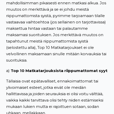
mahdollisimman pikaisesti ennen matkasi alkua. Jos
muutos on merkittävä ja se ei johdu meistä
riippumattomista syistä, pyrimme tarjoamaan tilalle
vastaavaa vaihtoehtoa (jos sellainen on tarjottavissa)
maksettua hintaa vastaan tai palautamme
maksamasi suorituksen. Jos merkittävä muutos on
tapahtunut meistä riippumattomista syistä
(selostettu alla), Top 10 Matkatarjoukset ei ole
velvollinen maksamaan sinulle mitään korvauksia tai
suorituksia.
a)
Top 10 Matkatarjouksista riippumattomat syyt
Tällaisia ovat epätavalliset, ennakoimattomat tai
ylivoimaiset esteet, jotka eivät ole meidän
hallittavissa ja joiden seurauksia ei olisi voitu välttää,
vaikka kaikki tarvittava olisi tehty niiden estämiseksi
mukaan lukien mutta ei rajoittuen sotaan, sodan
uhkaan, mellakkaan,