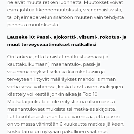
ne eivät muuta retken luonnetta. Muutokset voivat
esim. johtua liikennemuutoksista, viranomaisluvista,
tai ohjelmapalvelun sisältöön muuten vain tehdystä
pienestä muutoksesta.
Lauseke 10: Passi-, ajokortti-, viisumi-, rokotus- ja
muut terveysvaatimukset matkallesi
On tärkeää, että tarkistat matkustusmaasi (ja
kauttakulkumaan!) maahantulo-, passi- ja
viisumimääräykset sekä kaikki rokotuksiin ja
terveyteen liittyvät määräykset mahdollisimman
varhaisessa vaiheessa, koska tarvittavien asiakirjojen
käsittely voi kestää jonkin aikaa ja Top 10
Matkatarjouksilla ei ole erityistietoa ulkomaisista
maahantulovaatimuksista tai matka-asiakirjoista.
Lähtökohtaisesti sinun tulee varmistaa, että passisi
on voimassa vähintään 6 kuukautta matkasi jälkeen,
koska tämä on nykyään pakollinen vaatimus