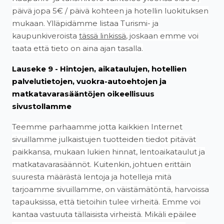
päivä jopa 5€ / päivä kohteen ja hotellin luokituksen
mukaan. Ylläpidämme listaa Turismi- ja
kaupunkiveroista
tässä linkissä
, joskaan emme voi
taata että tieto on aina ajan tasalla.
Lauseke 9 - Hintojen, aikataulujen, hotellien
palvelutietojen, vuokra-autoehtojen ja
matkatavarasääntöjen oikeellisuus
sivustollamme
Teemme parhaamme jotta kaikkien Internet
sivuillamme julkaistujen tuotteiden tiedot pitävät
paikkansa, mukaan lukien hinnat, lentoaikataulut ja
matkatavarasäännöt. Kuitenkin, johtuen erittäin
suuresta määrästä lentoja ja hotelleja mitä
tarjoamme sivuillamme, on väistämätöntä, harvoissa
tapauksissa, että tietoihin tulee virheitä. Emme voi
kantaa vastuuta tällaisista virheistä. Mikäli epäilee