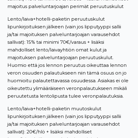
majoitus palveluntarjoajan perimät peruutuskulut
Lento/laiva+hotelli-paketin peruutuskulut
lipunkirjoituksen jälkeen (vain jos lipputyyppi sallii
ja/tai majoituksen palveluntarjoajan varausehdot
sallivat): 15% tai minimi 70€/varaus + lisäksi
mahdolliset lento/laivayhtiön omat kulut ja
majoituksen palveluntarjoajan peruutuskulut.
Huomio että jos lennon peruutus oikeuttaa lennon
veron osuuden palautukseen niin tämä osuus on jo
huomioitu palautettavassa osuudessa. Asiakas ei ole
oikeutettu ylimääräiseen veronpalautukseen mikäli
peruutetusta lentolipusta tulee veronpalautuksia.
Lento/laiva+hotelli-paketin muutoskulut
lipunkirjoituksen jälkeen (vain jos lipputyyppi sallii
ja/tai majoituksen palveluntarjoajan varausehdot
sallivat): 20€/hlö + lisäksi mahdolliset