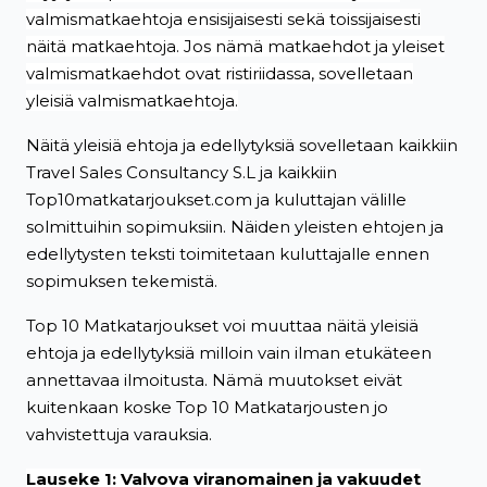
valmismatkaehtoja ensisijaisesti sekä toissijaisesti
näitä matkaehtoja. Jos nämä matkaehdot ja yleiset
valmismatkaehdot ovat ristiriidassa, sovelletaan
yleisiä valmismatkaehtoja.
Näitä yleisiä ehtoja ja edellytyksiä sovelletaan kaikkiin
Travel Sales Consultancy S.L ja kaikkiin
Top10matkatarjoukset.com ja kuluttajan välille
solmittuihin sopimuksiin. Näiden yleisten ehtojen ja
edellytysten teksti toimitetaan kuluttajalle ennen
sopimuksen tekemistä.
Top 10 Matkatarjoukset voi muuttaa näitä yleisiä
ehtoja ja edellytyksiä milloin vain ilman etukäteen
annettavaa ilmoitusta. Nämä muutokset eivät
kuitenkaan koske Top 10 Matkatarjousten jo
vahvistettuja varauksia.
Lauseke 1: Valvova viranomainen ja vakuudet