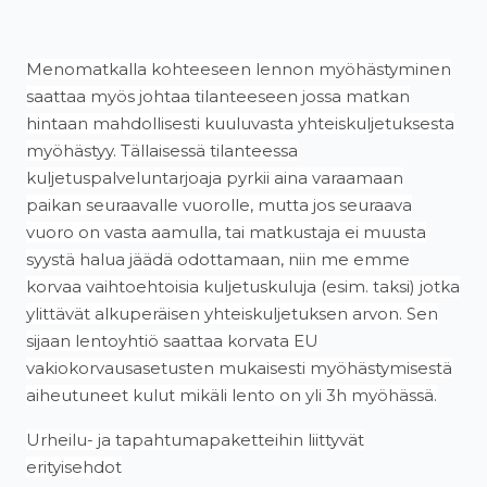
Menomatkalla kohteeseen lennon myöhästyminen
saattaa myös johtaa tilanteeseen jossa matkan
hintaan mahdollisesti kuuluvasta yhteiskuljetuksesta
myöhästyy. Tällaisessä tilanteessa
kuljetuspalveluntarjoaja pyrkii aina varaamaan
paikan seuraavalle vuorolle, mutta jos seuraava
vuoro on vasta aamulla, tai matkustaja ei muusta
syystä halua jäädä odottamaan, niin me emme
korvaa vaihtoehtoisia kuljetuskuluja (esim. taksi) jotka
ylittävät alkuperäisen yhteiskuljetuksen arvon. Sen
sijaan lentoyhtiö saattaa korvata EU
vakiokorvausasetusten mukaisesti myöhästymisestä
aiheutuneet kulut mikäli lento on yli 3h myöhässä.
Urheilu- ja tapahtumapaketteihin liittyvät
erityisehdot