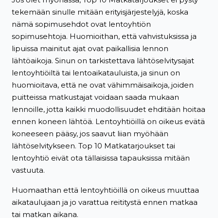
tekemään sinulle mitään erityisjärjestelyjä, koska
nämä sopimusehdot ovat lentoyhtiön
sopimusehtoja. Huomioithan, että vahvistuksissa ja
lipuissa mainitut ajat ovat paikallisia lennon
lähtöaikoja. Sinun on tarkistettava lähtöselvitysajat
lentoyhtiöiltä tai lentoaikatauluista, ja sinun on
huomioitava, että ne ovat vähimmäisaikoja, joiden
puitteissa matkustajat voidaan saada mukaan
lennoille, jotta kaikki muodollisuudet ehditään hoitaa
ennen koneen lähtöä. Lentoyhtiöillä on oikeus evätä
koneeseen pääsy, jos saavut liian myöhään
lähtöselvitykseen. Top 10 Matkatarjoukset tai
lentoyhtiö eivät ota tällaisissa tapauksissa mitään
vastuuta.
Huomaathan että lentoyhtiöillä on oikeus muuttaa
aikataulujaan ja jo varattua reititystä ennen matkaa
tai matkan aikana.