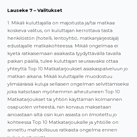
Lauseke 7 – Valitukset
1. Mikäli kuluttajalla on majoitusta ja/tai matkaa
koskeva valitus, on kuluttajan kerrottava tästä
henkilöstön (hotelli, lentoyhtiö, matkanjärjestäjä)
edustajalle matkakohteessa. Mikäli ongelmaa ei
kyetä ratkaisemaan asiakasta tyydyttävällä tavalla
paikan päällä, tulee kuluttajan seuraavaksi ottaa
yhteyttä Top 10 Matkatarjoukset asiakaspalveluun jo
matkan aikana. Mikäli kuluttajalle muodostuu
ylimääräisiä kuluja sellaisen ongelman selvittämiseksi
joka katsotaan myöhemmin aiheutuneen Top 10
Matkatarjoukset tai yhtiön käyttämän kolmannen
osapuolen virheestä, niin korvaus maksetaan
ainoastaan siltä osin kuin asiasta on ilmoitettu jo
kohteessa Top 10 Matkatarjouksille ja yhtiölle on
annettu mahdollisuus ratkaista ongelma ennen