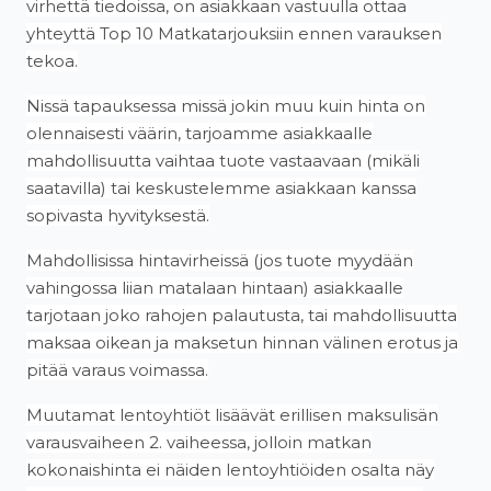
virhettä tiedoissa, on asiakkaan vastuulla ottaa
yhteyttä Top 10 Matkatarjouksiin ennen varauksen
tekoa.
Nissä tapauksessa missä jokin muu kuin hinta on
olennaisesti väärin, tarjoamme asiakkaalle
mahdollisuutta vaihtaa tuote vastaavaan (mikäli
saatavilla) tai keskustelemme asiakkaan kanssa
sopivasta hyvityksestä.
Mahdollisissa hintavirheissä (jos tuote myydään
vahingossa liian matalaan hintaan) asiakkaalle
tarjotaan joko rahojen palautusta, tai mahdollisuutta
maksaa oikean ja maksetun hinnan välinen erotus ja
pitää varaus voimassa.
Muutamat lentoyhtiöt lisäävät erillisen maksulisän
varausvaiheen 2. vaiheessa, jolloin matkan
kokonaishinta ei näiden lentoyhtiöiden osalta näy