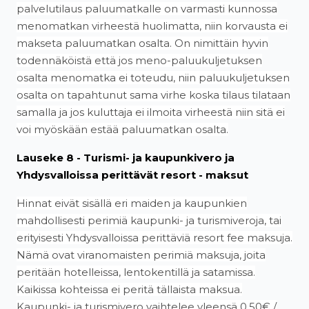
palvelutilaus paluumatkalle on varmasti kunnossa
menomatkan virheestä huolimatta, niin korvausta ei
makseta paluumatkan osalta. On nimittäin hyvin
todennäköistä että jos meno-paluukuljetuksen
osalta menomatka ei toteudu, niin paluukuljetuksen
osalta on tapahtunut sama virhe koska tilaus tilataan
samalla ja jos kuluttaja ei ilmoita virheestä niin sitä ei
voi myöskään estää paluumatkan osalta.
Lauseke 8 - Turismi- ja kaupunkivero ja
Yhdysvalloissa perittävät resort - maksut
Hinnat eivät sisällä eri maiden ja kaupunkien
mahdollisesti perimiä kaupunki- ja turismiveroja, tai
erityisesti Yhdysvalloissa perittäviä resort fee maksuja.
Nämä ovat viranomaisten perimiä maksuja, joita
peritään hotelleissa, lentokentillä ja satamissa.
Kaikissa kohteissa ei peritä tällaista maksua.
Kaupunki- ja turismivero vaihtelee yleensä 0.50€ /