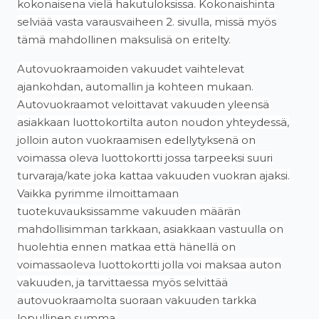
kokonaisena vielä hakutuloksissa. Kokonaishinta
selviää vasta varausvaiheen 2. sivulla, missä myös
tämä mahdollinen maksulisä on eritelty.
Autovuokraamoiden vakuudet vaihtelevat
ajankohdan, automallin ja kohteen mukaan.
Autovuokraamot veloittavat vakuuden yleensä
asiakkaan luottokortilta auton noudon yhteydessä,
jolloin auton vuokraamisen edellytyksenä on
voimassa oleva luottokortti jossa tarpeeksi suuri
turvaraja/kate joka kattaa vakuuden vuokran ajaksi.
Vaikka pyrimme ilmoittamaan
tuotekuvauksissamme vakuuden määrän
mahdollisimman tarkkaan, asiakkaan vastuulla on
huolehtia ennen matkaa että hänellä on
voimassaoleva luottokortti jolla voi maksaa auton
vakuuden, ja tarvittaessa myös selvittää
autovuokraamolta suoraan vakuuden tarkka
lopullinen summa.