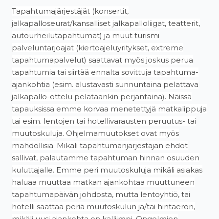
Tapahtumajärjestäjät (konsertit,
jalkapalloseurat/kansalliset jalkapalloliigat, teatterit,
autourheilutapahtumat) ja muut turismi
palveluntarjoajat (kiertoajeluyritykset, extreme
tapahtumapalvelut) saattavat myös joskus perua
tapahtumia tai siirtää ennalta sovittuja tapahtuma-
ajankohtia (esim. alustavasti sunnuntaina pelattava
jalkapallo-ottelu pelataankin perjantaina). Näissä
tapauksissa emme korvaa menetettyjä matkalippuja
tai esim. lentojen tai hotellivarausten peruutus- tai
muutoskuluja. Ohjelmamuutokset ovat myös
mahdollisia. Mikäli tapahtumanjärjestäjän ehdot
sallivat, palautamme tapahtuman hinnan osuuden
kuluttajalle. Emme peri muutoskuluja mikäli asiakas
haluaa muuttaa matkan ajankohtaa muuttuneen
tapahtumapäivän johdosta, mutta lentoyhtiö, tai
hotelli saattaa periä muutoskulun ja/tai hintaeron,
mikäli uusi ajankohta on kalliimpi. Ongelmien