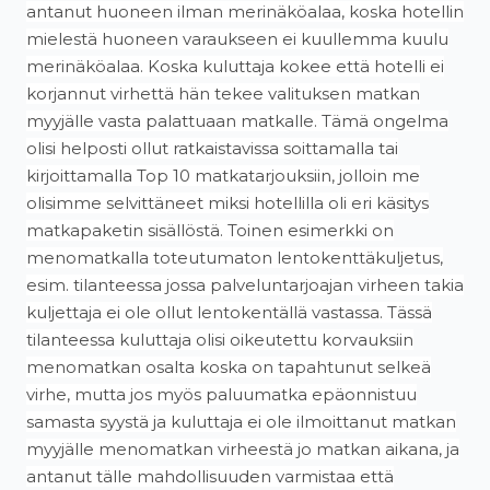
antanut huoneen ilman merinäköalaa, koska hotellin
mielestä huoneen varaukseen ei kuullemma kuulu
merinäköalaa. Koska kuluttaja kokee että hotelli ei
korjannut virhettä hän tekee valituksen matkan
myyjälle vasta palattuaan matkalle. Tämä ongelma
olisi helposti ollut ratkaistavissa soittamalla tai
kirjoittamalla Top 10 matkatarjouksiin, jolloin me
olisimme selvittäneet miksi hotellilla oli eri käsitys
matkapaketin sisällöstä. Toinen esimerkki on
menomatkalla toteutumaton lentokenttäkuljetus,
esim. tilanteessa jossa palveluntarjoajan virheen takia
kuljettaja ei ole ollut lentokentällä vastassa. Tässä
tilanteessa kuluttaja olisi oikeutettu korvauksiin
menomatkan osalta koska on tapahtunut selkeä
virhe, mutta jos myös paluumatka epäonnistuu
samasta syystä ja kuluttaja ei ole ilmoittanut matkan
myyjälle menomatkan virheestä jo matkan aikana, ja
antanut tälle mahdollisuuden varmistaa että