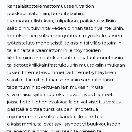
kansalaistottelemattomuuteen, valtion
poikkeustilatoimiin, terroritekoihin,
luonnonmullistuksiin, tulipaloon, poikkeuksellisiin
sääoloihin, tulviin tai veden pinnan tason vaihteluihin,
lentokenttien sulkemisiin johtuen myös kolmansien
työtaistelutoimenpiteistä, teknisiin tai ylläpitotoimiin,
tai ennalta arvaamattomiin lentoyhtiöiden
liiketoiminnan päätöksiin kuten aikataulumuutoksiin
tai tietotekniikkainfrastruktuurin muutoksiin (mukaan
lukien Internet-sivumme) tai Internet-yhteyksien
vikoihin, tai mihin tahansa muihin samankaltaisiin
tapahtumiin soveltuvan lain mukaan. Muita
ylivoimaisia syitä muutoksiin ovat myös tilanteet
joissa hotelli johon asiakkaalla on vahvistettu varaus,
päättää aloittaa turistikauden ilmoitettua
myöhemmin tai sulkea kauden ilmoitettua
aikaisemmin, tai ovat syyllistyneet ylibuukkaukseen
tai agentin ja hotellin väliseen tekniseen tai