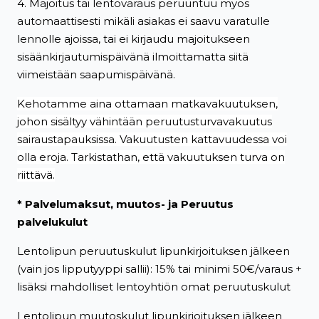
4. Majoitus tai lentovaraus peruuntuu myös
automaattisesti mikäli asiakas ei saavu varatulle
lennolle ajoissa, tai ei kirjaudu majoitukseen
sisäänkirjautumispäivänä ilmoittamatta siitä
viimeistään saapumispäivänä.
Kehotamme aina ottamaan matkavakuutuksen,
johon sisältyy vähintään peruutusturvavakuutus
sairaustapauksissa. Vakuutusten kattavuudessa voi
olla eroja. Tarkistathan, että vakuutuksen turva on
riittävä.
* Palvelumaksut, muutos- ja Peruutus
palvelukulut
Lentolipun peruutuskulut lipunkirjoituksen jälkeen
(vain jos lipputyyppi sallii): 15% tai minimi 50€/varaus +
lisäksi mahdolliset lentoyhtiön omat peruutuskulut
Lentolipun muutoskulut lipunkirjoituksen jälkeen