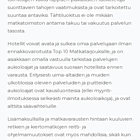
suorittavien tahojen vaatimuksista ja ovat tarkoitettu
suuntaa antaviksi. Tähtiluokitus ei ole mikään
matkatoimiston antama takuu tai vakuutus palvelun
tasosta.
Hotellit voivat avata ja sulkea omia palvelujaan ilman
ennakkovaroitusta Top 10 Matkatarjouksille, ja on
asiakkaan omalla vastuulla tarkistaa palvelujen
aukioloajat ja saatavuus suoraan hotellista ennen
varausta. Erityisesti uima-altaiden ja muiden
ulkotiloissa olevien palveluiden ja puitteiden
aukioloajat ovat kausiluonteisia (ellei myynti-
ilmoituksessa selkeästi mainita aukioloaikoja), ja ovat
alttiita säävaihteluille.
Lisämaksullisilla ja matkavarausten hintaan kuuluvien
retkien ja kiertomatkojen reitti- ja
ohjelmamuutokset ovat myös mahdollisia, sikäli kuin