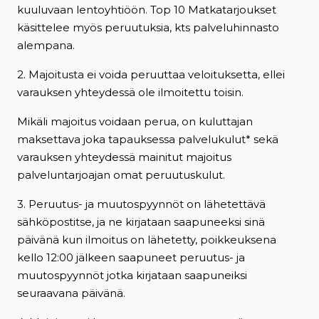
kuuluvaan lentoyhtiöön. Top 10 Matkatarjoukset
käsittelee myös peruutuksia, kts palveluhinnasto
alempana.
2. Majoitusta ei voida peruuttaa veloituksetta, ellei
varauksen yhteydessä ole ilmoitettu toisin.
Mikäli majoitus voidaan perua, on kuluttajan
maksettava joka tapauksessa palvelukulut* sekä
varauksen yhteydessä mainitut majoitus
palveluntarjoajan omat peruutuskulut.
3. Peruutus- ja muutospyynnöt on lähetettävä
sähköpostitse, ja ne kirjataan saapuneeksi sinä
päivänä kun ilmoitus on lähetetty, poikkeuksena
kello 12:00 jälkeen saapuneet peruutus- ja
muutospyynnöt jotka kirjataan saapuneiksi
seuraavana päivänä.