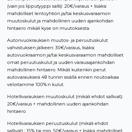
(vain jos lipputyyppi sallii): 20€/varaus + lisäksi
mahdolliset lentoyhtiön ja/tai keskusvaraamon
muutoskulut ja mahdollinen uuden ajankohdan
hintaero mikäli kyse on muutoksesta.
Autonvuokrauksen muutos- ja peruutuskulut
vahvistuksen jälkeen: 30€/varaus, lisäksi
autovuokraamon ja/tai keskusvaraamon mahdolliset
omat peruutuskulut ja uuden varausajankohdan
mahdollinen hintaero. Mikäli kuitenkin perut
autovarauksesi 48 tunnin sisällä ennen noutoaikaa
veloitamme 100%:n kulut.
Hotellivarauksen muutoskulut (mikäli ehdot sallivat):
20€/varaus + mahdollinen uuden ajankohdan
hintaero
Hotellivarauksen peruutuskulut (mikäli ehdot
sallivat) : 15% tai min. 50€/varaus + lisäksi mahdolliset