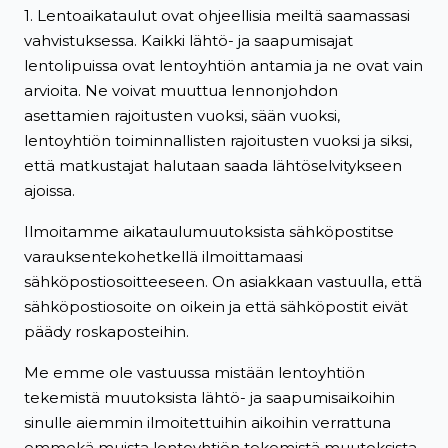
1. Lentoaikataulut ovat ohjeellisia meiltä saamassasi
vahvistuksessa. Kaikki lähtö- ja saapumisajat
lentolipuissa ovat lentoyhtiön antamia ja ne ovat vain
arvioita. Ne voivat muuttua lennonjohdon
asettamien rajoitusten vuoksi, sään vuoksi,
lentoyhtiön toiminnallisten rajoitusten vuoksi ja siksi,
että matkustajat halutaan saada lähtöselvitykseen
ajoissa.
Ilmoitamme aikataulumuutoksista sähköpostitse
varauksentekohetkellä ilmoittamaasi
sähköpostiosoitteeseen. On asiakkaan vastuulla, että
sähköpostiosoite on oikein ja että sähköpostit eivät
päädy roskaposteihin.
Me emme ole vastuussa mistään lentoyhtiön
tekemistä muutoksista lähtö- ja saapumisaikoihin
sinulle aiemmin ilmoitettuihin aikoihin verrattuna
emmekä muista lentoyhtiön tekemistä muutoksista.