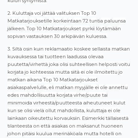
kulun syntymistä.
2. Kuluttaja voi jättää valituksen Top 10
Matkatarjouksetille korkeintaan 72 tuntia paluunsa
jälkeen. Top 10 Matkatarjoukset pyrkii löytämään
sopivan vastauksen 30 arkipäivän kuluessa.
3. Siltä osin kuin reklamaatio koskee sellaista matkan
kuvauksessa tai tuotteen laadussa olevaa
puutetta/virhettä joka olisi suhteellisen helposti voitu
korjata jo kohteessa mutta siitä ei ole ilmoitettu jo
matkan aikana Top 10 Matkatarjoukset
asiakaspalvelulle, eli matkan myyjälle ei ole annettu
edes mahdollisuutta korjata virhe/puute tai
minimoida virheestä/puutteesta aiheutuneet kulut
kun se olisi vielä ollut mahdollista, kuluttaja ei ole
lainkaan oikeutettu korvauksiin. Esimerkki tällaisestä
tilanteesta on että asiakas on maksanut huoneen
johon pitäisi kuulua merinäköala mutta hotelli on