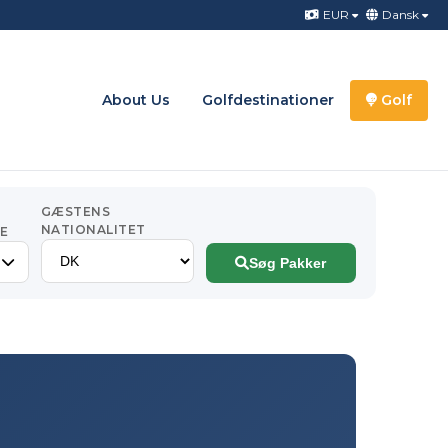
EUR
Dansk
About Us
Golfdestinationer
Golf
GÆSTENS
NATIONALITET
E
ere
Søg Pakker