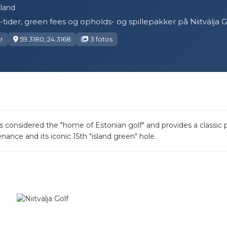
tland
e-tider, green fees og opholds- og spillepakker på Niitvälja G
r
59.3180, 24.3168
3 fotos
ja is considered the "home of Estonian golf" and provides a classi
ance and its iconic 15th "island green" hole.