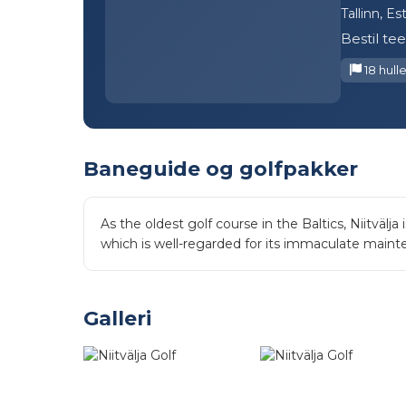
Tallinn, Es
Bestil te
18 hulle
Baneguide og golfpakker
As the oldest golf course in the Baltics, Niitväl
which is well-regarded for its immaculate mainten
Galleri