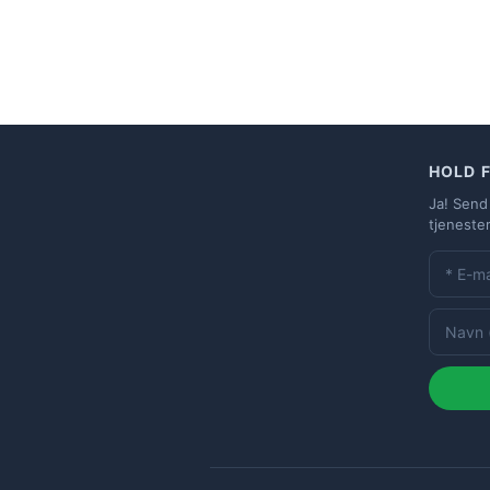
HOLD 
Ja! Send
tjeneste