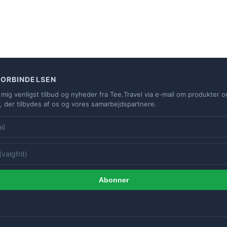
FORBINDELSEN
 mig venligst tilbud og nyheder fra Tee.Travel via e-mail om produkter o
r, der tilbydes af os og vores samarbejdspartnere.
Abonner