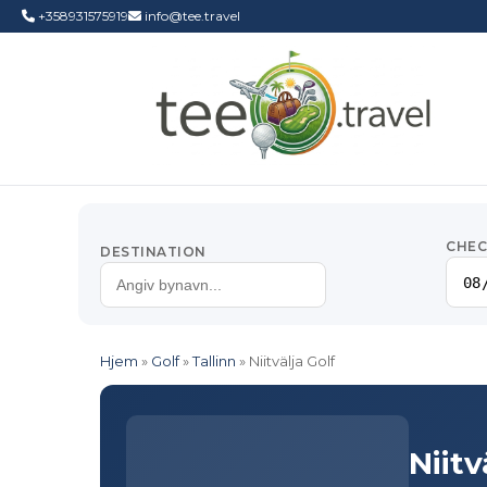
+358931575919
info@tee.travel
CHEC
DESTINATION
Hjem
»
Golf
»
Tallinn
»
Niitvälja Golf
Niitv